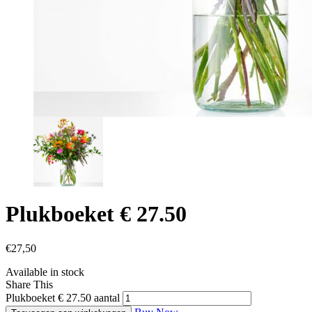
Plukboeket € 27.50
€
27,50
Available in stock
Share This
Plukboeket € 27.50 aantal