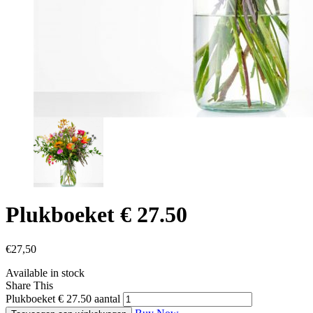
Plukboeket € 27.50
€
27,50
Available in stock
Share This
Plukboeket € 27.50 aantal