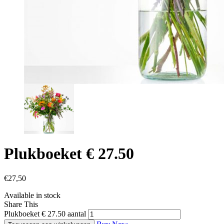
Plukboeket € 27.50
€
27,50
Available in stock
Share This
Plukboeket € 27.50 aantal