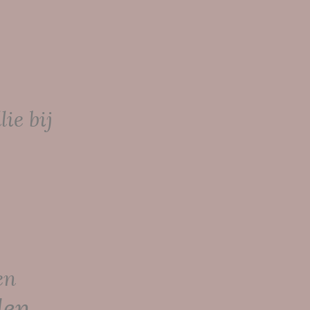
ie bij
en
len