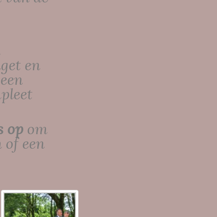
k
dget en
 een
pleet
s op
om
 of een