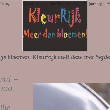
leurop
Cadeaus
Geschenken
Verjaardagserv
ge bloemen, Kleurrijk stelt deze met liefde
and –
 voor
llie