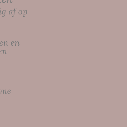
g af op
en en
en
rme