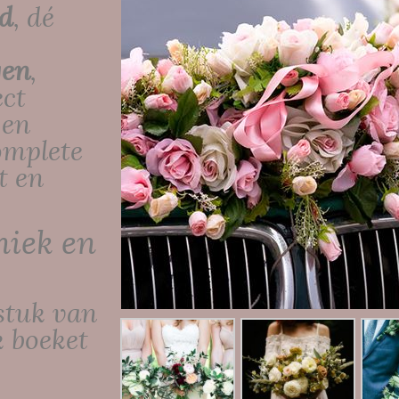
nd
, dé
gen
,
ect
 en
omplete
t en
niek en
stuk van
 boeket