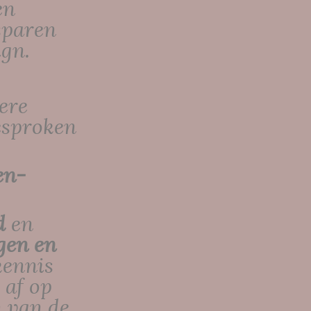
en
sparen
ign.
ere
esproken
en-
d
en
gen en
kennis
 af op
n van de