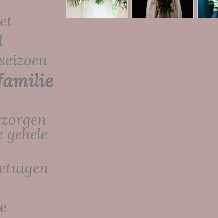
et
l
 seizoen
familie
rzorgen
e gehele
etuigen
e