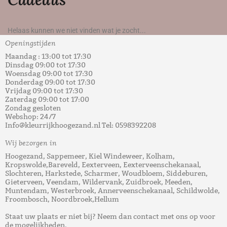
Helaas kunnen we niet vinden wat je zocht...
Openingstijden
Maandag : 13:00 tot 17:30
Dinsdag 09:00 tot 17:30
Woensdag 09:00 tot 17:30
Donderdag 09:00 tot 17:30
Vrijdag 09:00 tot 17:30
Zaterdag 09:00 tot 17:00
Zondag gesloten
Webshop: 24/7
Info@kleurrijkhoogezand.nl Tel: 0598392208
Wij bezorgen in
Hoogezand, Sappemeer, Kiel Windeweer, Kolham,
Kropswolde,Bareveld, Eexterveen, Eexterveenschekanaal,
Slochteren, Harkstede, Scharmer, Woudbloem, Siddeburen,
Gieterveen, Veendam, Wildervank, Zuidbroek, Meeden,
Muntendam, Westerbroek, Annerveenschekanaal, Schildwolde,
Froombosch, Noordbroek,Hellum
Staat uw plaats er niet bij? Neem dan contact met ons op voor
de mogelijkheden.