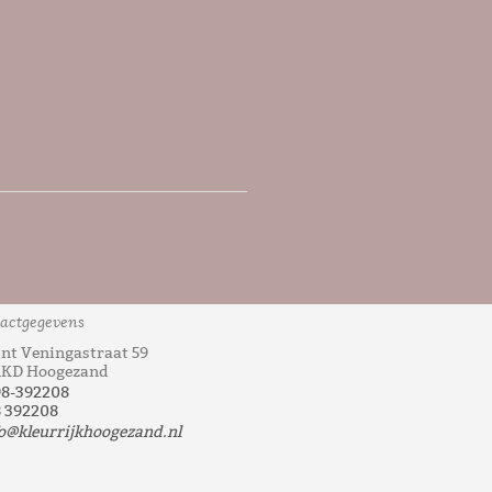
actgegevens
nt Veningastraat 59
1KD Hoogezand
98-392208
 392208
o@kleurrijkhoogezand.nl