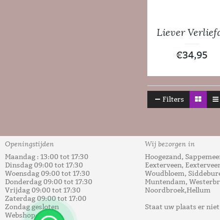
Liever Verliefd
€
34,95
Filters
Openingstijden
Wij bezorgen in
Maandag : 13:00 tot 17:30
Hoogezand, Sappemeer
Dinsdag 09:00 tot 17:30
Eexterveen, Eextervee
Woensdag 09:00 tot 17:30
Woudbloem, Siddebure
Donderdag 09:00 tot 17:30
Muntendam, Westerbro
Vrijdag 09:00 tot 17:30
Noordbroek,Hellum
Zaterdag 09:00 tot 17:00
Zondag gesloten
Staat uw plaats er nie
Webshop: 24/7