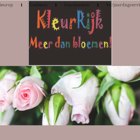
leurop
Cadeaus
Geschenken
Verjaardagserv