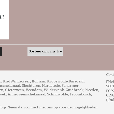
!!
Cont
, Kiel Windeweer, Kolham, Kropswolde,Bareveld,
Mei
nschekanaal, Slochteren, Harkstede, Scharmer,
960
n, Gieterveen, Veendam, Wildervank, Zuidbroek, Meeden,
05
ek, Annerveenschekanaal, Schildwolde, Froombosch,
0598
inf
t bij? Neem dan contact met ons op voor de mogelijkheden.