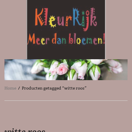
Home
/ Producten getagged “witte roos”
witte roos