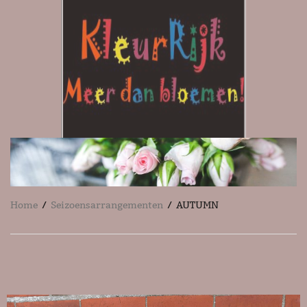
Home
/
Seizoensarrangementen
/ AUTUMN