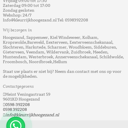
Vrijdag 09:00 tot 17:30
Zaterdag 09:00 tot 17:00
Zondag gesloten
Webshop: 24/7
Info@kleurrijkhoogezand.nl Tel: 0598392208
Wij bezorgen in
Hoogezand, Sappemeer, Kiel Windeweer, Kolham,
Kropswolde,Bareveld, Eexterveen, Eexterveenschekanaal,
Slochteren, Harkstede, Scharmer, Woudbloem, Siddeburen,
Gieterveen, Veendam, Wildervank, Zuidbroek, Meeden,
Muntendam, Westerbroek, Annerveenschekanaal, Schildwolde,
Froombosch, Noordbroek,Hellum
Staat uw plaats er niet bij? Neem dan contact met ons op voor
de mogelijkheden.
Contactgegevens
Meint Veningastraat 59
9601KD Hoogezand
0598-392208
0598 392208
info@kleurrijkhoogezand.nl