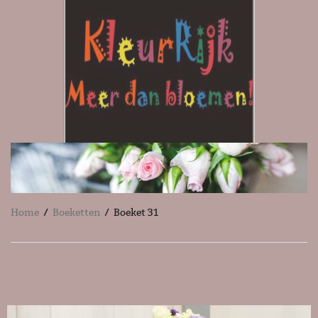
Home
/
Boeketten
/ Boeket 31