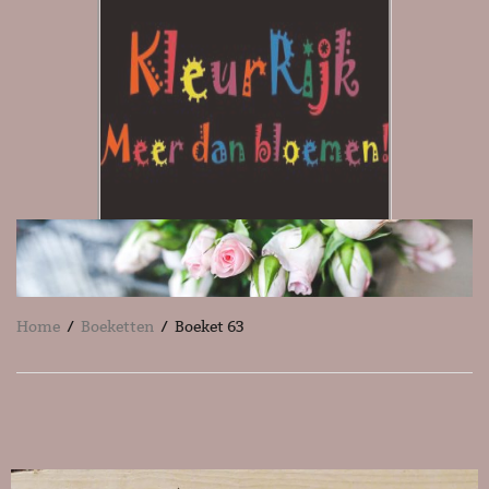
Home
/
Boeketten
/ Boeket 63