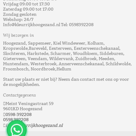
Vrijdag 09:00 tot 17:30
Zaterdag 09:00 tot 17:00
Zondag gesloten
Webshop: 24/7
Info@kleurrijkhoogezand.nl Tel: 0598392208
Wij bezorgen in
Hoogezand, Sappemeer, Kiel Windeweer, Kolham,
Kropswolde,Bareveld, Eexterveen, Eexterveenschekanaal,
Slochteren, Harkstede, Scharmer, Woudbloem, Siddeburen,
Gieterveen, Veendam, Wildervank, Zuidbroek, Meeden,
Muntendam, Westerbroek, Annerveenschekanaal, Schildwolde,
Froombosch, Noordbroek,Hellum
Staat uw plaats er niet bij? Neem dan contact met ons op voor
de mogelijkheden.
Contactgegevens
Meint Veningastraat 59
9601KD Hoogezand
0598-392208
0598 392208
info@kleurrijkhoogezand.nl