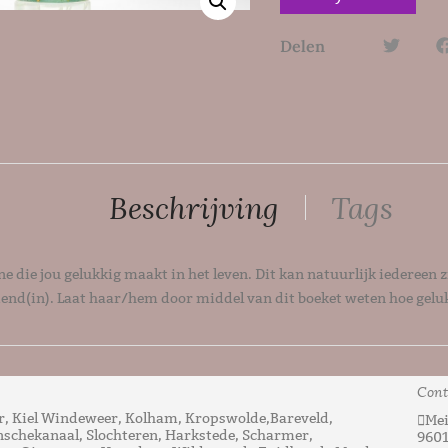
Delen
Beschrijving
Tags
e die jou gelukkig maakt in het leven. Dit kan natuurlijk iedereen 
riend(in). Laat haar/hem door middel van dit boeket weten hoe geluk
ldboeket
Cont
, Kiel Windeweer, Kolham, Kropswolde,Bareveld,
Mei
nschekanaal, Slochteren, Harkstede, Scharmer,
960