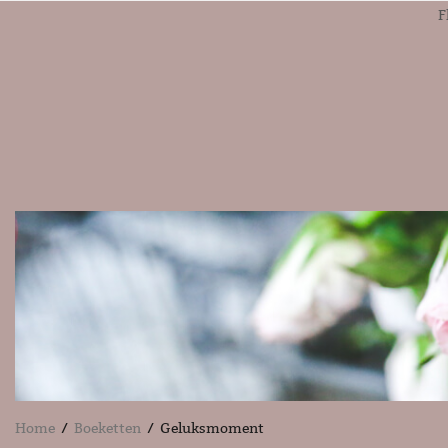
F
Home
/
Boeketten
/ Geluksmoment