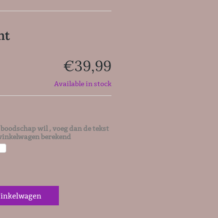
nt
€
39,99
Available in stock
n boodschap wil , voeg dan de tekst
e winkelwagen berekend
inkelwagen