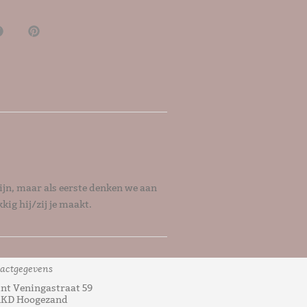
zijn, maar als eerste denken we aan
kig hij/zij je maakt.
actgegevens
nt Veningastraat 59
1KD Hoogezand