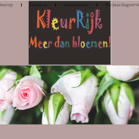
leurop
Cadeaus
Geschenken
Verjaardagserv