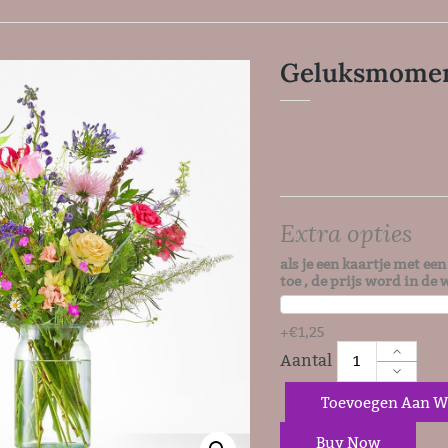
Geluksmome
Extra opties
als je een kaartje met ee
toe , de prijs word in d
+
€
1,25
Toevoegen Aan W
Buy Now