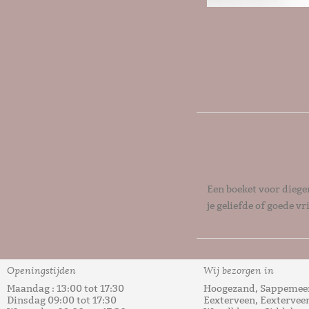
Een boeket voor diegen
je geliefde of goede v
Tags:
Geluk
,
liefde
,
Ve
Openingstijden
Wij bezorgen in
Maandag : 13:00 tot 17:30
Hoogezand, Sappemeer
Dinsdag 09:00 tot 17:30
Eexterveen, Eextervee