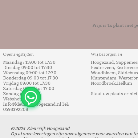
Prijs is 1x plant met p
Tags:
Kunst arrange
Openingstijden
Wij bezorgen in
Maandag : 13:00 tot 17:30
Hoogezand, Sappemeer
Dinsdag 09:00 tot 17:30
Eexterveen, Eextervee
Woensdag 09:00 tot 17:30
Woudbloem, Siddebure
Donderdag 09:00 tot 17:30
Muntendam, Westerbro
Vrijdag 09:00 tot 17:30
Noordbroek,Hellum
Zaterdag 09:00 tot 17:00
Zondag gesloten
Staat uw plaats er nie
Webshop: 24/7
Info@kleurrijkhoogezand.nl Tel:
0598392208
© 2025 Kleurrijk Hoogezand
Op al onze leveringen zijn onze algemene voorwaarden van t