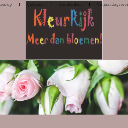
leurop
Cadeaus
Geschenken
Verjaardagserv