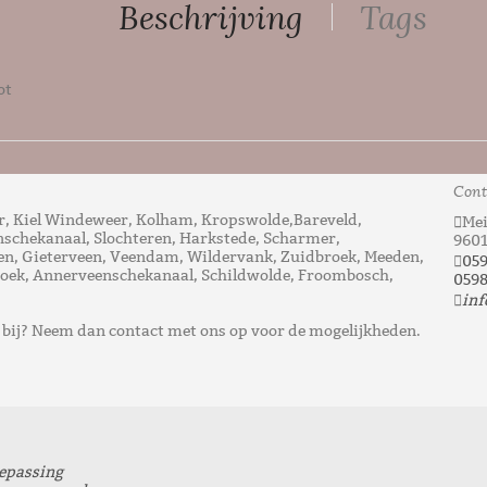
Beschrijving
Tags
ot
ment
,
Kunstbloemen Hoogezand
Cont
, Kiel Windeweer, Kolham, Kropswolde,Bareveld,
Mei
nschekanaal, Slochteren, Harkstede, Scharmer,
960
n, Gieterveen, Veendam, Wildervank, Zuidbroek, Meeden,
05
ek, Annerveenschekanaal, Schildwolde, Froombosch,
0598
inf
t bij? Neem dan contact met ons op voor de mogelijkheden.
oepassing