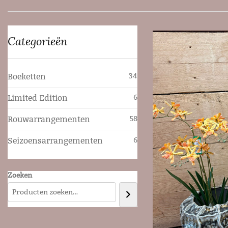
Categorieën
Boeketten
34
Limited Edition
6
Rouwarrangementen
58
Seizoensarrangementen
6
Zoeken