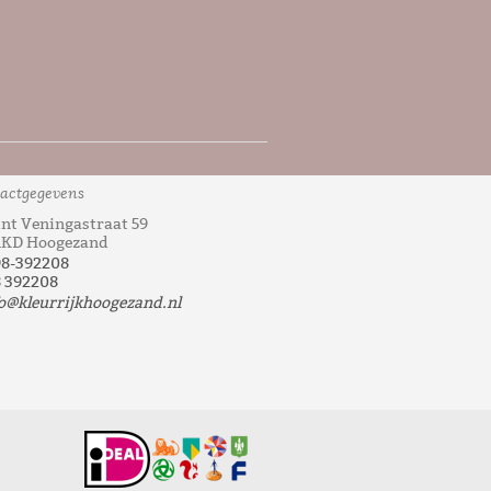
actgegevens
nt Veningastraat 59
1KD Hoogezand
98-392208
 392208
o@kleurrijkhoogezand.nl