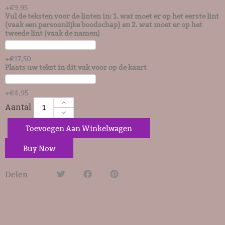
+
€
9,95
Vul de teksten voor de linten in: 1. wat moet er op het eerste lint
(vaak een persoonlijke boodschap) en 2. wat moet er op het
tweede lint (vaak de namen)
+
€
17,50
Plaats uw tekst in dit vak voor op de kaart
+
€
4,95
Toevoegen Aan Winkelwagen
Buy Now
Delen