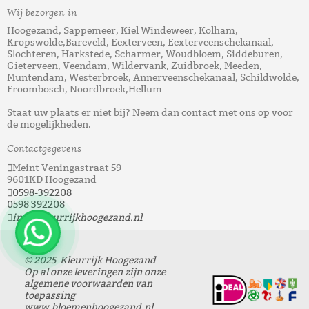
Wij bezorgen in
Hoogezand, Sappemeer, Kiel Windeweer, Kolham,
Kropswolde,Bareveld, Eexterveen, Eexterveenschekanaal,
Slochteren, Harkstede, Scharmer, Woudbloem, Siddeburen,
Gieterveen, Veendam, Wildervank, Zuidbroek, Meeden,
Muntendam, Westerbroek, Annerveenschekanaal, Schildwolde,
Froombosch, Noordbroek,Hellum
Staat uw plaats er niet bij? Neem dan contact met ons op voor
de mogelijkheden.
Contactgegevens
Meint Veningastraat 59
9601KD Hoogezand
0598-392208
0598 392208
info@kleurrijkhoogezand.nl
© 2025 Kleurrijk Hoogezand
Op al onze leveringen zijn onze
algemene voorwaarden van
toepassing
www.bloemenhoogezand.nl,