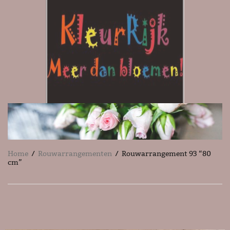
Home
/
Rouwarrangementen
/ Rouwarrangement 93 “80
cm”