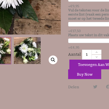
+
€
9,95
Vul de teksten voor de lin
eerste lint (vaak een per
moet er op het tweede li
+
€
17,50
Plaats uw tekst in dit va
+
€
4,95
Toevoegen Aan W
Buy Now
Delen