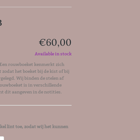
3
€
60,00
Available in stock
 Een rouwboeket kenmerkt zich
zodat het boeket bij de kist of bij
gelegd. Wij binden de stelen af
rouwboeket is in verschillende
nt dit aangeven in de notities.
kel lint toe, zodat wij het kunnen