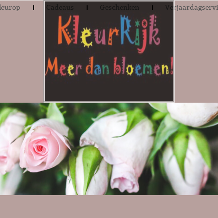
leurop
Cadeaus
Geschenken
Verjaardagserv