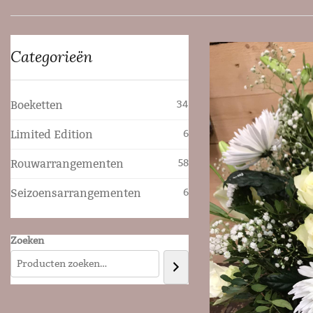
Categorieën
Boeketten
34
Limited Edition
6
Rouwarrangementen
58
Seizoensarrangementen
6
Zoeken