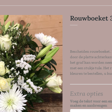
Rouwboeket 
Bescheiden rouwboeket.
door de platte achterkant 
het graf kan worden neer
met een stukje tule. Het 
kleuren te bestellen, u ku
Extra opties
Voeg de tekst voor een en
maken en aanbrengen