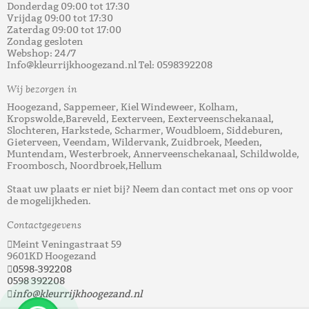
Donderdag 09:00 tot 17:30
Vrijdag 09:00 tot 17:30
Zaterdag 09:00 tot 17:00
Zondag gesloten
Webshop: 24/7
Info@kleurrijkhoogezand.nl Tel: 0598392208
Wij bezorgen in
Hoogezand, Sappemeer, Kiel Windeweer, Kolham,
Kropswolde,Bareveld, Eexterveen, Eexterveenschekanaal,
Slochteren, Harkstede, Scharmer, Woudbloem, Siddeburen,
Gieterveen, Veendam, Wildervank, Zuidbroek, Meeden,
Muntendam, Westerbroek, Annerveenschekanaal, Schildwolde,
Froombosch, Noordbroek,Hellum
Staat uw plaats er niet bij? Neem dan contact met ons op voor
de mogelijkheden.
Contactgegevens
Meint Veningastraat 59
9601KD Hoogezand
0598-392208
0598 392208
info@kleurrijkhoogezand.nl