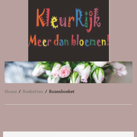
Home
/
Boeketten
/ Rozenboeket