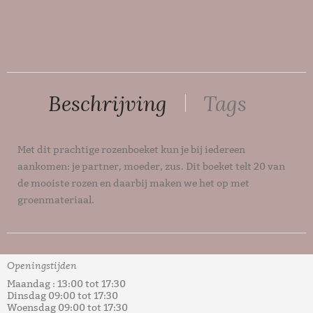
Beschrijving
Tags
Met dit prachtige rozenboeket kun je bij iedereen
aankomen: je partner, moeder, zus. Dit boeket telt 20 van
de mooiste rozen en daarbij maken we het op met
groenmateriaal.
Tags:
Bloemen
,
Boeket
,
Kleurrijk
,
Rode rozen
Openingstijden
Maandag : 13:00 tot 17:30
Dinsdag 09:00 tot 17:30
Woensdag 09:00 tot 17:30