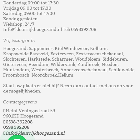
Donderdag 09:00 tot 17:30
Vrijdag 09:00 tot 17:30
Zaterdag 09:00 tot 17:00
Zondag gesloten
Webshop: 24/7
Info@kleurrijkhoogezand.nl Tel: 0598392208
Wij bezorgen in
Hoogezand, Sappemeer, Kiel Windeweer, Kolham,
Kropswolde,Bareveld, Eexterveen, Eexterveenschekanaal,
Slochteren, Harkstede, Scharmer, Woudbloem, Siddeburen,
Gieterveen, Veendam, Wildervank, Zuidbroek, Meeden,
Muntendam, Westerbroek, Annerveenschekanaal, Schildwolde,
Froombosch, Noordbroek,Hellum
Staat uw plaats er niet bij? Neem dan contact met ons op voor
de mogelijkheden.
Contactgegevens
Meint Veningastraat 59
9601KD Hoogezand
0598-392208
0598 392208
info@kleurrijkhoogezand.nl