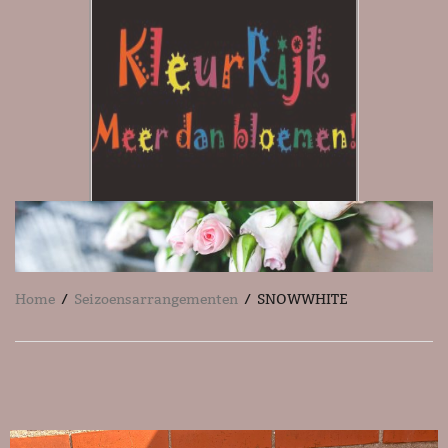
Home
/
Seizoensarrangementen
/ SNOWWHITE