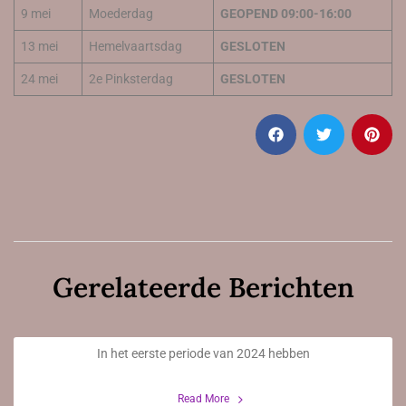
9 mei
Moederdag
GEOPEND 09:00-16:00
13 mei
Hemelvaartsdag
GESLOTEN
24 mei
2e Pinksterdag
GESLOTEN
Gerelateerde Berichten
Aangepaste openingstijden
In het eerste periode van 2024 hebben
21 Februari 2024
Read More