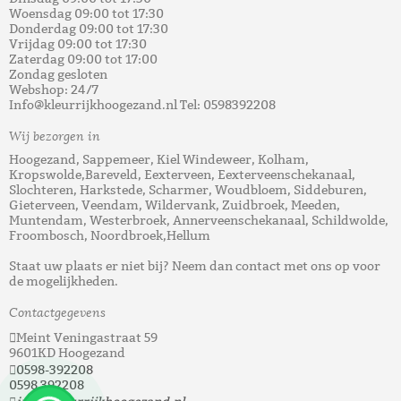
Woensdag 09:00 tot 17:30
Donderdag 09:00 tot 17:30
Vrijdag 09:00 tot 17:30
Zaterdag 09:00 tot 17:00
Zondag gesloten
Webshop: 24/7
Info@kleurrijkhoogezand.nl Tel: 0598392208
Wij bezorgen in
Hoogezand, Sappemeer, Kiel Windeweer, Kolham,
Kropswolde,Bareveld, Eexterveen, Eexterveenschekanaal,
Slochteren, Harkstede, Scharmer, Woudbloem, Siddeburen,
Gieterveen, Veendam, Wildervank, Zuidbroek, Meeden,
Muntendam, Westerbroek, Annerveenschekanaal, Schildwolde,
Froombosch, Noordbroek,Hellum
Staat uw plaats er niet bij? Neem dan contact met ons op voor
de mogelijkheden.
Contactgegevens
Meint Veningastraat 59
9601KD Hoogezand
0598-392208
0598 392208