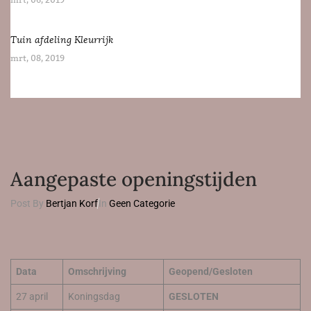
mrt, 06, 2019
Tuin afdeling Kleurrijk
mrt, 08, 2019
Aangepaste openingstijden
Post By
Bertjan Korf
In
Geen Categorie
Data
Omschrijving
Geopend/Gesloten
27 april
Koningsdag
GESLOTEN