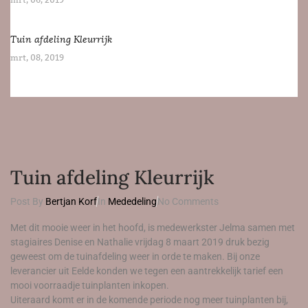
mrt, 06, 2019
Tuin afdeling Kleurrijk
mrt, 08, 2019
Tuin afdeling Kleurrijk
Post By
Bertjan Korf
In
Mededeling
No Comments
Met dit mooie weer in het hoofd, is medewerkster Jelma samen met
stagiaires Denise en Nathalie vrijdag 8 maart 2019 druk bezig
geweest om de tuinafdeling weer in orde te maken. Bij onze
leverancier uit Eelde konden we tegen een aantrekkelijk tarief een
mooi voorraadje tuinplanten inkopen.
Uiteraard komt er in de komende periode nog meer tuinplanten bij,