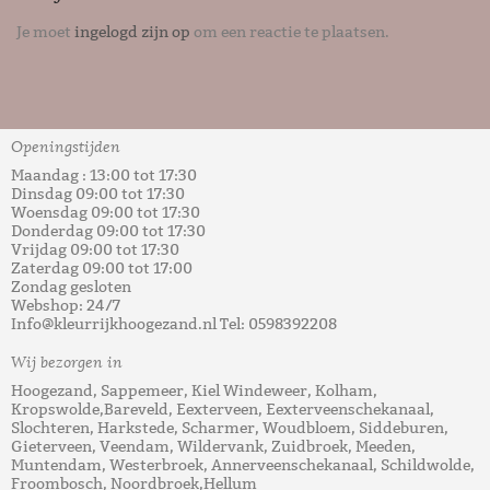
Je moet
ingelogd zijn op
om een reactie te plaatsen.
Openingstijden
Maandag : 13:00 tot 17:30
Dinsdag 09:00 tot 17:30
Woensdag 09:00 tot 17:30
Donderdag 09:00 tot 17:30
Vrijdag 09:00 tot 17:30
Zaterdag 09:00 tot 17:00
Zondag gesloten
Webshop: 24/7
Info@kleurrijkhoogezand.nl Tel: 0598392208
Wij bezorgen in
Hoogezand, Sappemeer, Kiel Windeweer, Kolham,
Kropswolde,Bareveld, Eexterveen, Eexterveenschekanaal,
Slochteren, Harkstede, Scharmer, Woudbloem, Siddeburen,
Gieterveen, Veendam, Wildervank, Zuidbroek, Meeden,
Muntendam, Westerbroek, Annerveenschekanaal, Schildwolde,
Froombosch, Noordbroek,Hellum