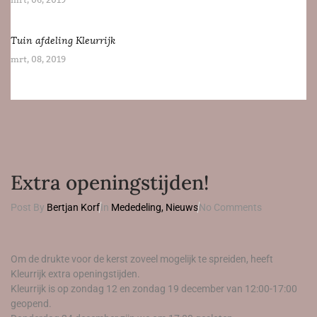
mrt, 06, 2019
Tuin afdeling Kleurrijk
mrt, 08, 2019
Extra openingstijden!
Post By
Bertjan Korf
In
Mededeling
,
Nieuws
No Comments
Om de drukte voor de kerst zoveel mogelijk te spreiden, heeft
Kleurrijk extra openingstijden.
Kleurrijk is op zondag 12 en zondag 19 december van 12:00-17:00
geopend.