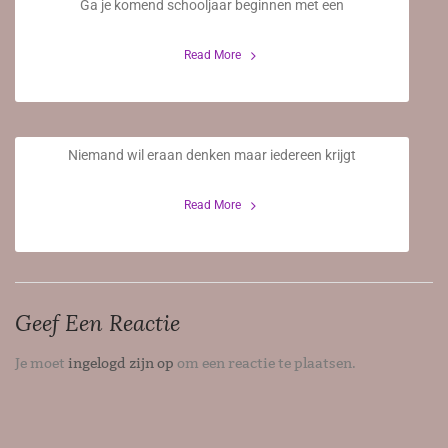
Ga je komend schooljaar beginnen met een
9 Juni 2020
Read More
Kleurrijk: Specialist in uitvaartbloemen
Niemand wil eraan denken maar iedereen krijgt
16 September 2019
Read More
Geef Een Reactie
Je moet
ingelogd zijn op
om een reactie te plaatsen.