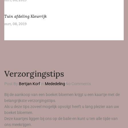
mrt, 06, 2019
Tuin afdeling Kleurrijk
mrt, 08, 2019
Verzorgingstips
Post By
Bertjan Korf
In
Mededeling
No Comments
Bij de aankoop van een boeket bloemen krijgt u een kaartje met de
belangrijkste verzorgingstips.
Als u deze tips zoveel mogelijk opvolgt heeft u lang plezier aan uw
boeket bloemen.
Deze kaartjes liggen bij ons op de balie en kunt u ten alle tijde van
ons meekrijgen.