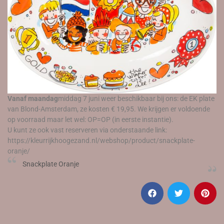
Vanaf maandag
middag 7 juni weer beschikbaar bij ons: de EK plate
van Blond-Amsterdam, ze kosten € 19,95. We krijgen er voldoende
op voorraad maar let wel: OP=OP (in eerste instantie).
U kunt ze ook vast reserveren via onderstaande link:
https://kleurrijkhoogezand.nl/webshop/product/snackplate-
oranje/
Snackplate Oranje