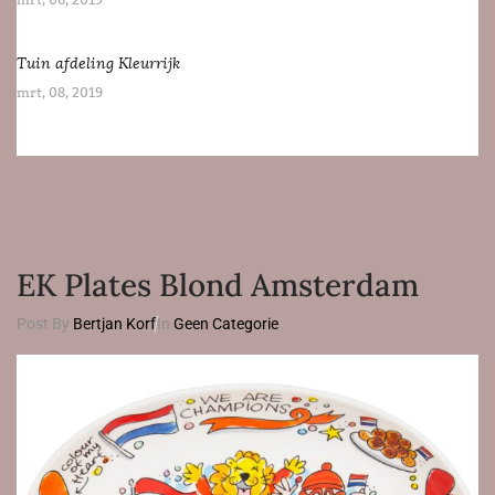
mrt, 06, 2019
Tuin afdeling Kleurrijk
mrt, 08, 2019
EK Plates Blond Amsterdam
Post By
Bertjan Korf
In
Geen Categorie