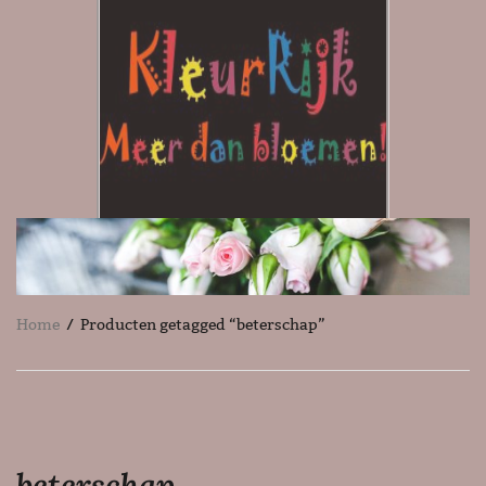
Home
/ Producten getagged “beterschap”
beterschap