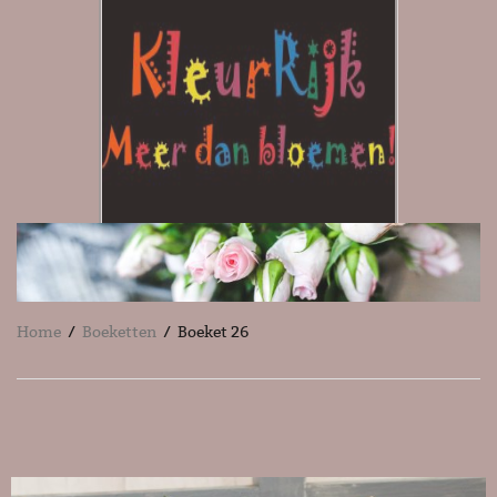
Home
/
Boeketten
/ Boeket 26