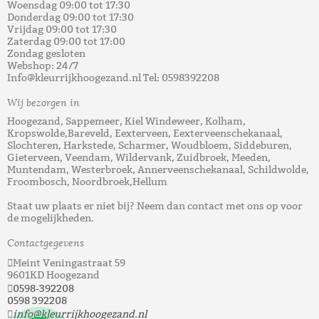
Woensdag 09:00 tot 17:30
Donderdag 09:00 tot 17:30
Vrijdag 09:00 tot 17:30
Zaterdag 09:00 tot 17:00
Zondag gesloten
Webshop: 24/7
Info@kleurrijkhoogezand.nl Tel: 0598392208
Wij bezorgen in
Hoogezand, Sappemeer, Kiel Windeweer, Kolham,
Kropswolde,Bareveld, Eexterveen, Eexterveenschekanaal,
Slochteren, Harkstede, Scharmer, Woudbloem, Siddeburen,
Gieterveen, Veendam, Wildervank, Zuidbroek, Meeden,
Muntendam, Westerbroek, Annerveenschekanaal, Schildwolde,
Froombosch, Noordbroek,Hellum
Staat uw plaats er niet bij? Neem dan contact met ons op voor
de mogelijkheden.
Contactgegevens
Meint Veningastraat 59
9601KD Hoogezand
0598-392208
0598 392208
info@kleurrijkhoogezand.nl