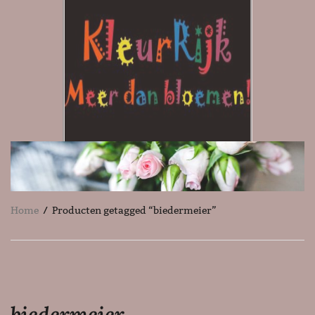
Home
/ Producten getagged “biedermeier”
biedermeier