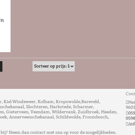
en
Cont
, Kiel Windeweer, Kolham, Kropswolde,Bareveld,
Mei
nschekanaal, Slochteren, Harkstede, Scharmer,
960
n, Gieterveen, Veendam, Wildervank, Zuidbroek, Meeden,
05
ek, Annerveenschekanaal, Schildwolde, Froombosch,
0598
inf
t bij? Neem dan contact met ons op voor de mogelijkheden.