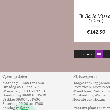
Ik Ga Je Miss
(70cm)
€
142,50
Filters
Openingstijden
Wij bezorgen in
Maandag : 13:00 tot 17:30
Hoogezand, Sappemeer
Dinsdag 09:00 tot 17:30
Eexterveen, Eextervee
Woensdag 09:00 tot 17:30
Woudbloem, Siddebure
Donderdag 09:00 tot 17:30
Muntendam, Westerbro
Vrijdag 09:00 tot 17:30
Noordbroek,Hellum
Zaterdag 09:00 tot 17:00
Zondag gesloten
Staat uw plaats er nie