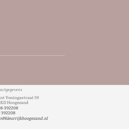
actgegevens
nt Veningastraat 59
1KD Hoogezand
98-392208
 392208
o@kleurrijkhoogezand.nl