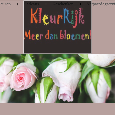
leurop
Cadeaus
Geschenken
Verjaardagserv