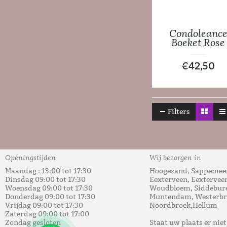
Condoleanc
Boeket Rose
€
42,50
Filters
Openingstijden
Wij bezorgen in
Maandag : 13:00 tot 17:30
Hoogezand, Sappemeer
Dinsdag 09:00 tot 17:30
Eexterveen, Eextervee
Woensdag 09:00 tot 17:30
Woudbloem, Siddebure
Donderdag 09:00 tot 17:30
Muntendam, Westerbro
Vrijdag 09:00 tot 17:30
Noordbroek,Hellum
Zaterdag 09:00 tot 17:00
Zondag gesloten
Staat uw plaats er nie