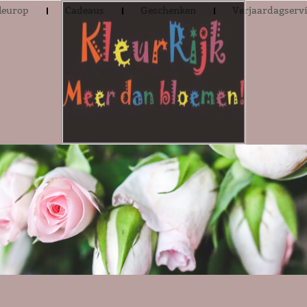
leurop
Cadeaus
Geschenken
Verjaardagserv