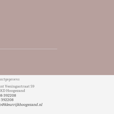
actgegevens
nt Veningastraat 59
1KD Hoogezand
98-392208
 392208
o@kleurrijkhoogezand.nl