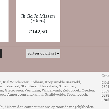
e
Ik Ga Je Missen
(70cm)
€
142,50
Cont
, Kiel Windeweer, Kolham, Kropswolde,Bareveld,
Mei
nschekanaal, Slochteren, Harkstede, Scharmer,
960
n, Gieterveen, Veendam, Wildervank, Zuidbroek, Meeden,
05
ek, Annerveenschekanaal, Schildwolde, Froombosch,
0598
inf
t bij? Neem dan contact met ons op voor de mogelijkheden.