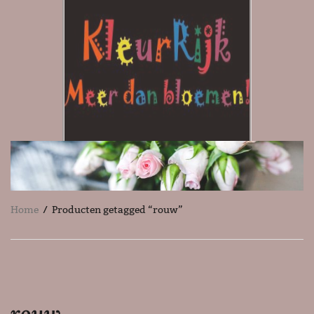
Home
/ Producten getagged “rouw”
rouw